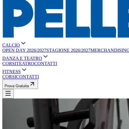
CALCIO
OPEN DAY 2026/2027
STAGIONE 2026/2027
MERCHANDISIN
DANZA E TEATRO
CORSI
TEATRO
CONTATTI
FITNESS
CORSI
CONTATTI
Prova Gratuita